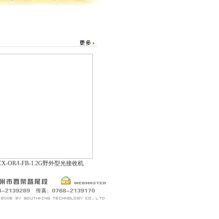
CX-OR/Ⅰ-FB-1.2G野外型光接收机