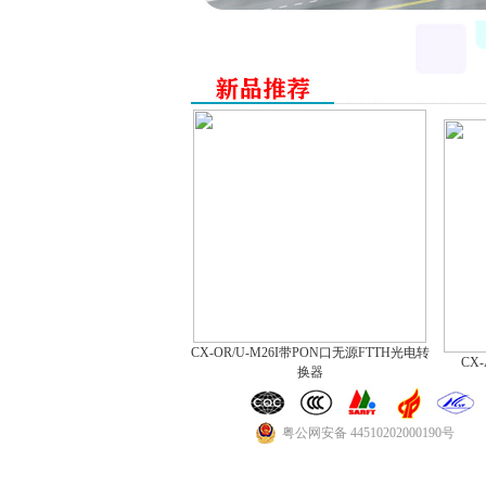
CX-OR/U-M26I带PON口无源FTTH光电转
CX-
换器
粤公网安备 44510202000190号